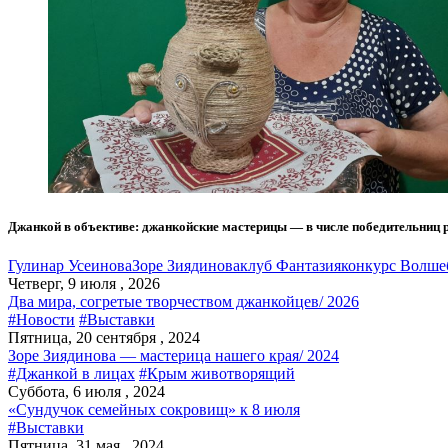
Джанкой в объективе: джанкойские мастерицы — в числе победительниц 
Гулинар Усеинова
Зоре Зиядинова
клуб Фантазия
конкурс Волше
Четверг, 9 июля , 2026
Два мира, согретые творчеством джанкойцев/ 2026
#Новости
#Выставки
Пятница, 20 сентября , 2024
Зоре Зиядинова — мастерица нашего края/ 2024
#Джанкой в лицах
#Крым животворящий
Суббота, 6 июля , 2024
«Сундучок семейных сокровищ» к 8 июля
#Выставки
Пятница, 31 мая , 2024