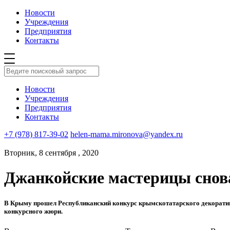
Новости
Учреждения
Предприятия
Контакты
Новости
Учреждения
Предприятия
Контакты
+7 (978) 817-39-02
helen-mama.mironova@yandex.ru
Вторник, 8 сентября , 2020
Джанкойские мастерицы снова
В Крыму прошел Республиканский конкурс крымскотатарского декоратив
конкурсного жюри.