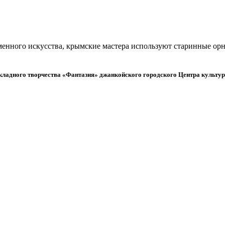
менного искусства, крымские мастера используют старинные орн
адного творчества «Фантазия» джанкойского городского Центра культуры