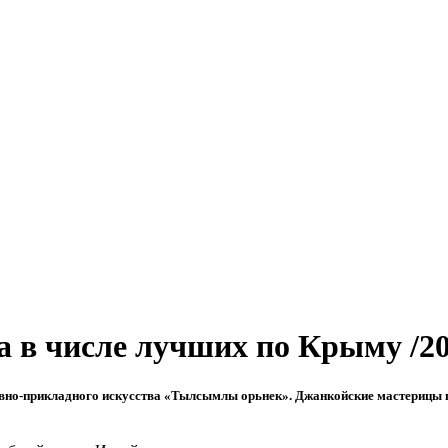
 в числе лучших по Крыму /2
но-прикладного искусства «Тылсымлы орьнек». Джанкойские мастерицы пр