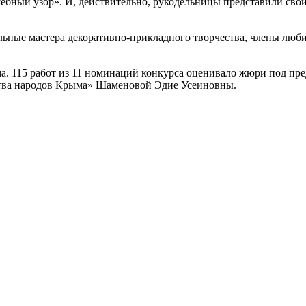
бный узор». И, действительно, рукодельницы представили сво
льные мастера декоративно-прикладного творчества, члены люби
ма. 115 работ из 11 номинаций конкурса оценивало жюри под п
ства народов Крыма» Шаменовой Эдие Усеиновны.