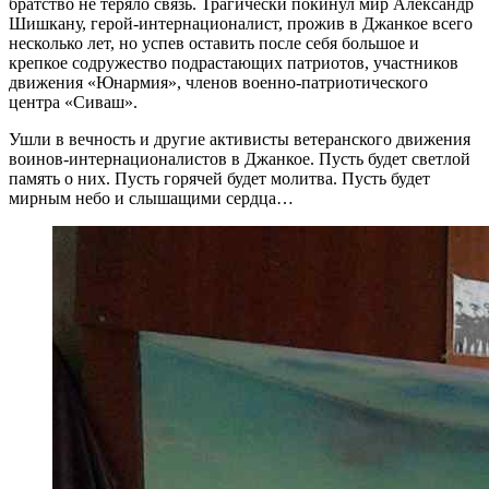
братство не теряло связь. Трагически покинул мир Александр
Шишкану, герой-интернационалист, прожив в Джанкое всего
несколько лет, но успев оставить после себя большое и
крепкое содружество подрастающих патриотов, участников
движения «Юнармия», членов военно-патриотического
центра «Сиваш».
Ушли в вечность и другие активисты ветеранского движения
воинов-интернационалистов в Джанкое. Пусть будет светлой
память о них. Пусть горячей будет молитва. Пусть будет
мирным небо и слышащими сердца…