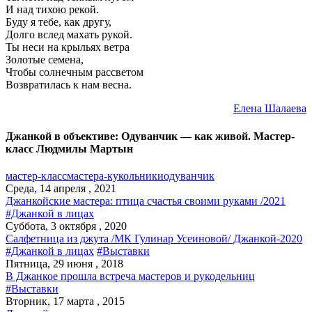
И над тихою рекой.
Буду я тебе, как другу,
Долго вслед махать рукой.
Ты неси на крыльях ветра
Золотые семена,
Чтобы солнечным рассветом
Возвратилась к нам весна.
Елена Шалаева
Джанкой в объективе: Одуванчик — как живой. Мастер-
класс Людмилы Мартын
мастер-класс
мастера-кукольники
одуванчик
Среда, 14 апреля , 2021
Джанкойские мастера: птица счастья своими руками /2021
#Джанкой в лицах
Суббота, 3 октября , 2020
Салфетница из джута /МК Гулинар Усеиновой/ Джанкой-2020
#Джанкой в лицах
#Выставки
Пятница, 29 июня , 2018
В Джанкое прошла встреча мастеров и рукодельниц
#Выставки
Вторник, 17 марта , 2015