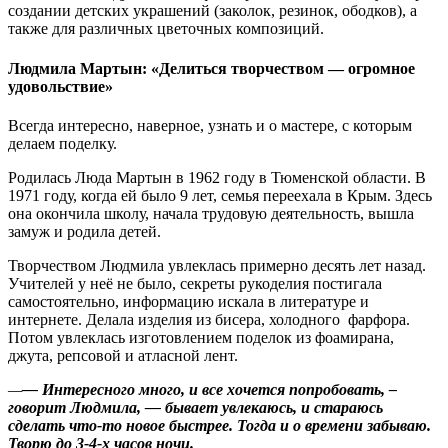
создании детских украшений (заколок, резинок, ободков), а
также для различных цветочных композиций.
Людмила Мартын: «Делиться творчеством — огромное
удовольствие»
Всегда интересно, наверное, узнать и о мастере, с которым
делаем поделку.
Родилась Люда Мартын в 1962 году в Тюменской области. В
1971 году, когда ей было 9 лет, семья переехала в Крым. Здесь
она окончила школу, начала трудовую деятельность, вышла
замуж и родила детей.
Творчеством Людмила увлеклась примерно десять лет назад.
Учителей у неё не было, секреты рукоделия постигала
самостоятельно, информацию искала в литературе и
интернете. Делала изделия из бисера, холодного фарфора.
Потом увлеклась изготовлением поделок из фоамирана,
джута, репсовой и атласной лент.
—
— Интересного много, и все хочется попробовать, –
говорит Людмила, — бывает увлекаюсь, и стараюсь
сделать что-то новое быстрее. Тогда и о времени забываю.
Творю до 3-4-х часов ночи.