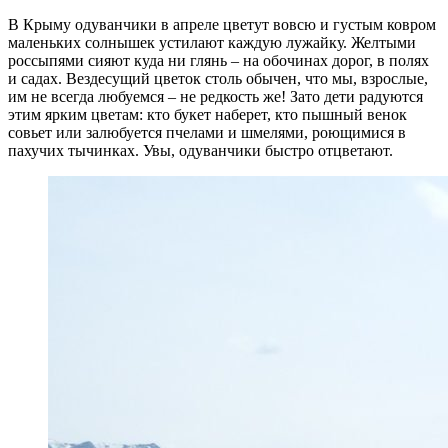
В Крыму одуванчики в апреле цветут вовсю и густым ковром
маленьких солнышек устилают каждую лужайку. Желтыми
россыпями сияют куда ни глянь – на обочинах дорог, в полях
и садах. Вездесущий цветок столь обычен, что мы, взрослые,
им не всегда любуемся – не редкость же! Зато дети радуются
этим ярким цветам: кто букет наберет, кто пышный венок
совьет или залюбуется пчелами и шмелями, роющимися в
пахучих тычинках. Увы, одуванчики быстро отцветают.