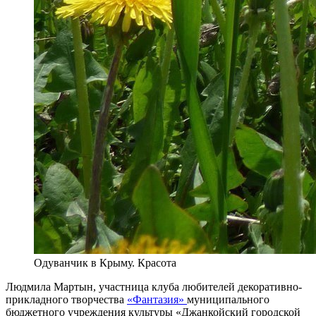
Одуванчик в Крыму. Красота
Людмила Мартын, участница клуба любителей декоративно-
прикладного творчества
«Фантазия»
муниципального
бюджетного учреждения культуры «Джанкойский городской