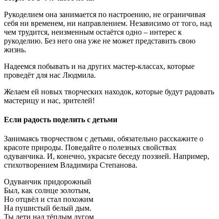
Рукоделием она занимается по настроению, не ограничивая
себя ни временем, ни направлением. Независимо от того, над
чем трудится, неизменным остаётся одно – интерес к
рукоделию. Без него она уже не может представить свою
жизнь.
Надеемся побывать и на других мастер-классах, которые
проведёт для нас Людмила.
Желаем ей новых творческих находок, которые будут радовать
мастерицу и нас, зрителей!
Если радость поделить с детьми
Занимаясь творчеством с детьми, обязательно расскажите о
красоте природы. Поведайте о полезных свойствах
одуванчика. И, конечно, украсьте беседу поэзией. Например,
стихотворением Владимира Степанова.
Одуванчик придорожный
Был, как солнце золотым,
Но отцвёл и стал похожим
На пушистый белый дым.
Ты лети над тёплым лугом