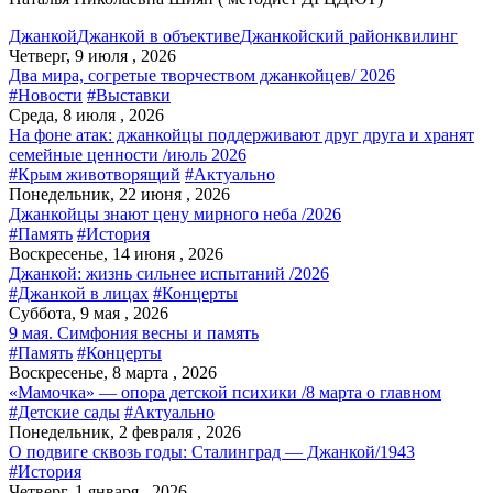
Джанкой
Джанкой в объективе
Джанкойский район
квилинг
Четверг, 9 июля , 2026
Два мира, согретые творчеством джанкойцев/ 2026
#Новости
#Выставки
Среда, 8 июля , 2026
На фоне атак: джанкойцы поддерживают друг друга и хранят
семейные ценности /июль 2026
#Крым животворящий
#Актуально
Понедельник, 22 июня , 2026
Джанкойцы знают цену мирного неба /2026
#Память
#История
Воскресенье, 14 июня , 2026
Джанкой: жизнь сильнее испытаний /2026
#Джанкой в лицах
#Концерты
Суббота, 9 мая , 2026
9 мая. Симфония весны и память
#Память
#Концерты
Воскресенье, 8 марта , 2026
«Мамочка» — опора детской психики /8 марта о главном
#Детские сады
#Актуально
Понедельник, 2 февраля , 2026
О подвиге сквозь годы: Сталинград — Джанкой/1943
#История
Четверг, 1 января , 2026