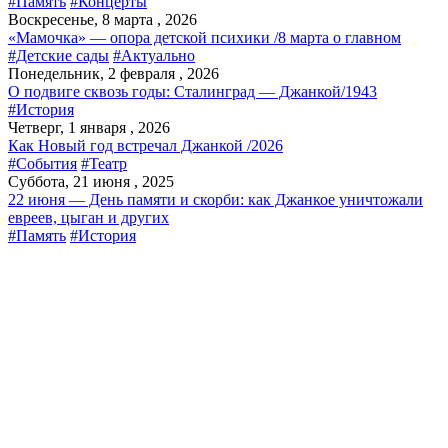
#Память
#Концерты
Воскресенье, 8 марта , 2026
«Мамочка» — опора детской психики /8 марта о главном
#Детские сады
#Актуально
Понедельник, 2 февраля , 2026
О подвиге сквозь годы: Сталинград — Джанкой/1943
#История
Четверг, 1 января , 2026
Как Новый год встречал Джанкой /2026
#События
#Театр
Суббота, 21 июня , 2025
22 июня — День памяти и скорби: как Джанкое уничтожали
евреев, цыган и других
#Память
#История