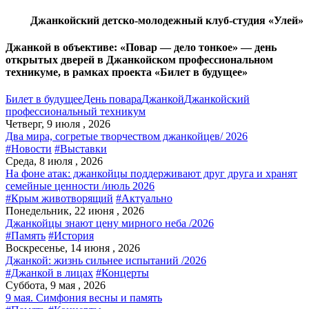
Джанкойский детско-молодежный клуб-студия «Улей»
Джанкой в объективе: «Повар — дело тонкое» — день
открытых дверей в Джанкойском профессиональном
техникуме, в рамках проекта «Билет в будущее»
Билет в будущее
День повара
Джанкой
Джанкойский
профессиональный техникум
Четверг, 9 июля , 2026
Два мира, согретые творчеством джанкойцев/ 2026
#Новости
#Выставки
Среда, 8 июля , 2026
На фоне атак: джанкойцы поддерживают друг друга и хранят
семейные ценности /июль 2026
#Крым животворящий
#Актуально
Понедельник, 22 июня , 2026
Джанкойцы знают цену мирного неба /2026
#Память
#История
Воскресенье, 14 июня , 2026
Джанкой: жизнь сильнее испытаний /2026
#Джанкой в лицах
#Концерты
Суббота, 9 мая , 2026
9 мая. Симфония весны и память