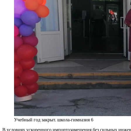
Учебный год закрыт. школа-гимназия 6
В условиях ускоренного импортозамещения без сильных инжене