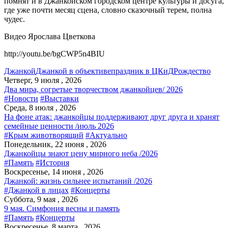
помнят и в Джанкойском городском центре культуры и досуга,
где уже почти месяц сцена, словно сказочный терем, полна
чудес.
Видео Ярослава Цветкова
http://youtu.be/bgCWP5n4BIU
Джанкой
Джанкой в объективе
праздник в ЦКиД
Рождество
Четверг, 9 июля , 2026
Два мира, согретые творчеством джанкойцев/ 2026
#Новости
#Выставки
Среда, 8 июля , 2026
На фоне атак: джанкойцы поддерживают друг друга и хранят
семейные ценности /июль 2026
#Крым животворящий
#Актуально
Понедельник, 22 июня , 2026
Джанкойцы знают цену мирного неба /2026
#Память
#История
Воскресенье, 14 июня , 2026
Джанкой: жизнь сильнее испытаний /2026
#Джанкой в лицах
#Концерты
Суббота, 9 мая , 2026
9 мая. Симфония весны и память
#Память
#Концерты
Воскресенье, 8 марта , 2026