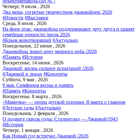
объективе
школа-сад № 7
Четверг, 9 июля , 2026
Два мира, согретые творчеством джанкойцев/ 2026
#Новости
#Выставки
Среда, 8 июля , 2026
На фоне атак: джанкойцы поддерживают друг друга и хранят
семейные ценности /июль 2026
#Крым животворящий
#Актуально
Понедельник, 22 июня , 2026
Джанкойцы знают цену мирного неба /2026
#Память
#История
Воскресенье, 14 июня , 2026
Джанкой: жизнь сильнее испытаний /2026
#Джанкой в лицах
#Концерты
Суббота, 9 мая , 2026
9 мая. Симфония весны и память
#Память
#Концерты
Воскресенье, 8 марта , 2026
«Мамочка» — опора детской психики /8 марта о главном
#Детские сады
#Актуально
Понедельник, 2 февраля , 2026
О подвиге сквозь годы: Сталинград — Джанкой/1943
#История
Четверг, 1 января , 2026
Как Новый год встречал Джанкой /2026