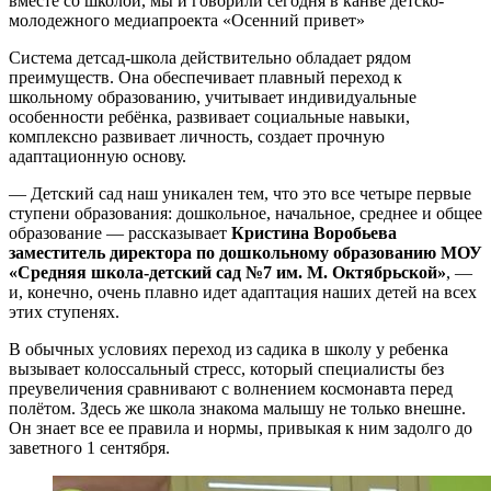
вместе со школой, мы и говорили сегодня в канве детско-
молодежного медиапроекта «Осенний привет»
Система детсад-школа действительно обладает рядом
преимуществ. Она обеспечивает плавный переход к
школьному образованию, учитывает индивидуальные
особенности ребёнка, развивает социальные навыки,
комплексно развивает личность, создает прочную
адаптационную основу.
— Детский сад наш уникален тем, что это все четыре первые
ступени образования: дошкольное, начальное, среднее и общее
образование — рассказывает
Кристина Воробьева
заместитель директора по дошкольному образованию МОУ
«Средняя школа-детский сад №7 им. М. Октябрьской»
, —
и, конечно, очень плавно идет адаптация наших детей на всех
этих ступенях.
В обычных условиях переход из садика в школу у ребенка
вызывает колоссальный стресс, который специалисты без
преувеличения сравнивают с волнением космонавта перед
полётом. Здесь же школа знакома малышу не только внешне.
Он знает все ее правила и нормы, привыкая к ним задолго до
заветного 1 сентября.