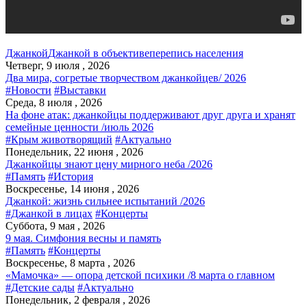
Джанкой
Джанкой в объективе
перепись населения
Четверг, 9 июля , 2026
Два мира, согретые творчеством джанкойцев/ 2026
#Новости
#Выставки
Среда, 8 июля , 2026
На фоне атак: джанкойцы поддерживают друг друга и хранят
семейные ценности /июль 2026
#Крым животворящий
#Актуально
Понедельник, 22 июня , 2026
Джанкойцы знают цену мирного неба /2026
#Память
#История
Воскресенье, 14 июня , 2026
Джанкой: жизнь сильнее испытаний /2026
#Джанкой в лицах
#Концерты
Суббота, 9 мая , 2026
9 мая. Симфония весны и память
#Память
#Концерты
Воскресенье, 8 марта , 2026
«Мамочка» — опора детской психики /8 марта о главном
#Детские сады
#Актуально
Понедельник, 2 февраля , 2026