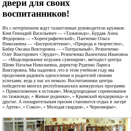
двери для своих
воспитанников!
Их с нетерпением ждут талантливые руководители кружков:
Ким Геннадий Васильевич — «Таэквондо», Бурдак Анна
Федоровна — «Хореографический», Панченко Ольга
Николаевна — «Бисероплетение», «Природа и творчество»,
Бобер Оксана Викторовна — «Театральный», Резниченко
Олег Викторович «Эрудит», Резниченко Валентина Ивановна
— «Моделирование игрушек сувениров», методист центра
Шиян Наталья Николаевна, директор Руденко Лариса
Викторовна. Мы надеемся ,что в этом учебном году мы
продолжим радовать односельчан и родителей своими
успехами, ведь у нас их немало. Воспитанники центра
победители многих республиканских конкурсных программ:
» Прикосновение к истокам», Международные соревнования
по таэквондо, » Живые родники», » Крымский вундеркинд» и
другие. А поощрительным призом становится отдых в лагере
» Артек», » Сокол», » Молодая гвардия», » Черноморье».