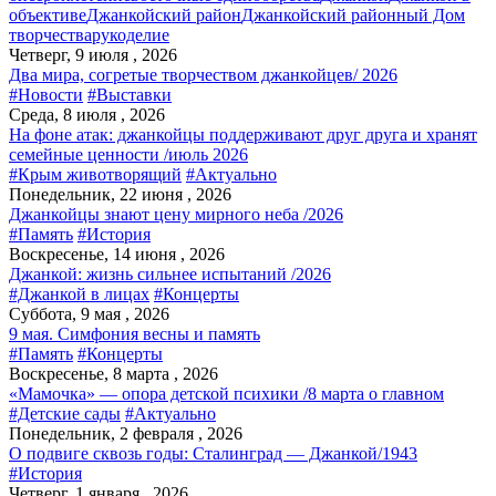
объективе
Джанкойский район
Джанкойский районный Дом
творчества
рукоделие
Четверг, 9 июля , 2026
Два мира, согретые творчеством джанкойцев/ 2026
#Новости
#Выставки
Среда, 8 июля , 2026
На фоне атак: джанкойцы поддерживают друг друга и хранят
семейные ценности /июль 2026
#Крым животворящий
#Актуально
Понедельник, 22 июня , 2026
Джанкойцы знают цену мирного неба /2026
#Память
#История
Воскресенье, 14 июня , 2026
Джанкой: жизнь сильнее испытаний /2026
#Джанкой в лицах
#Концерты
Суббота, 9 мая , 2026
9 мая. Симфония весны и память
#Память
#Концерты
Воскресенье, 8 марта , 2026
«Мамочка» — опора детской психики /8 марта о главном
#Детские сады
#Актуально
Понедельник, 2 февраля , 2026
О подвиге сквозь годы: Сталинград — Джанкой/1943
#История
Четверг, 1 января , 2026