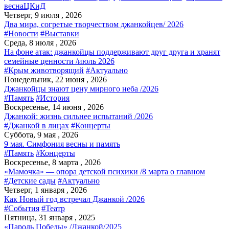
весна
ЦКиД
Четверг, 9 июля , 2026
Два мира, согретые творчеством джанкойцев/ 2026
#Новости
#Выставки
Среда, 8 июля , 2026
На фоне атак: джанкойцы поддерживают друг друга и хранят
семейные ценности /июль 2026
#Крым животворящий
#Актуально
Понедельник, 22 июня , 2026
Джанкойцы знают цену мирного неба /2026
#Память
#История
Воскресенье, 14 июня , 2026
Джанкой: жизнь сильнее испытаний /2026
#Джанкой в лицах
#Концерты
Суббота, 9 мая , 2026
9 мая. Симфония весны и память
#Память
#Концерты
Воскресенье, 8 марта , 2026
«Мамочка» — опора детской психики /8 марта о главном
#Детские сады
#Актуально
Четверг, 1 января , 2026
Как Новый год встречал Джанкой /2026
#События
#Театр
Пятница, 31 января , 2025
«Пароль Победы» /Джанкой/2025