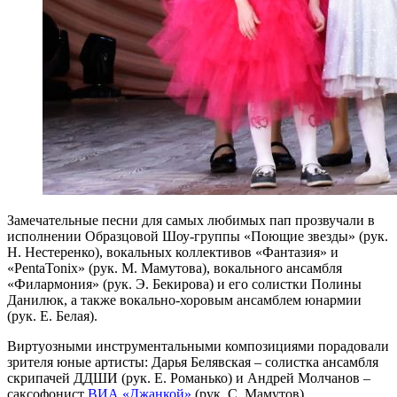
Замечательные песни для самых любимых пап прозвучали в
исполнении Образцовой Шоу-группы «Поющие звезды» (рук.
Н. Нестеренко), вокальных коллективов «Фантазия» и
«PentaTonix» (рук. М. Мамутова), вокального ансамбля
«Филармония» (рук. Э. Бекирова) и его солистки Полины
Данилюк, а также вокально-хоровым ансамблем юнармии
(рук. Е. Белая).
Виртуозными инструментальными композициями порадовали
зрителя юные артисты: Дарья Белявская – солистка ансамбля
скрипачей ДДШИ (рук. Е. Романько) и Андрей Молчанов –
саксофонист
ВИА «Джанкой»
(рук. С. Мамутов).