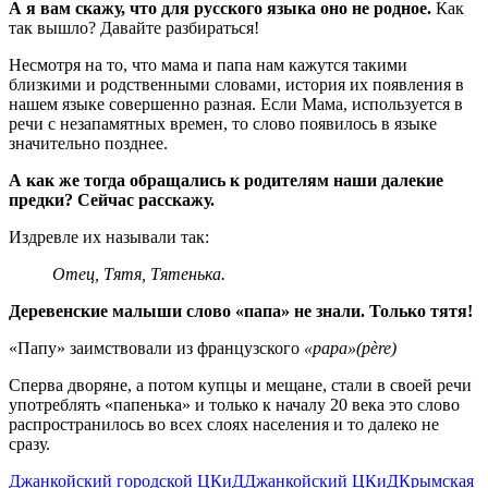
А я вам скажу, что для русского языка оно не родное.
Как
так вышло? Давайте разбираться!
Несмотря на то, что мама и папа нам кажутся такими
близкими и родственными словами, история их появления в
нашем языке совершенно разная. Если Мама, используется в
речи с незапамятных времен, то слово появилось в языке
значительно позднее.
А как же тогда обращались к родителям наши далекие
предки? Сейчас расскажу.
Издревле их называли так:
Отец, Тятя, Тятенька.
Деревенские малыши слово «папа» не знали. Только тятя!
«Папу» заимствовали из французского
«papа»(père)
Сперва дворяне, а потом купцы и мещане, стали в своей речи
употреблять «папенька» и только к началу 20 века это слово
распространилось во всех слоях населения и то далеко не
сразу.
Джанкойский городской ЦКиД
Джанкойский ЦКиД
Крымская