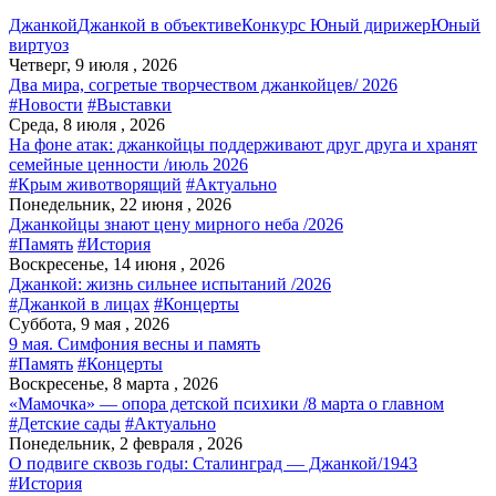
Джанкой
Джанкой в объективе
Конкурс Юный дирижер
Юный
виртуоз
Четверг, 9 июля , 2026
Два мира, согретые творчеством джанкойцев/ 2026
#Новости
#Выставки
Среда, 8 июля , 2026
На фоне атак: джанкойцы поддерживают друг друга и хранят
семейные ценности /июль 2026
#Крым животворящий
#Актуально
Понедельник, 22 июня , 2026
Джанкойцы знают цену мирного неба /2026
#Память
#История
Воскресенье, 14 июня , 2026
Джанкой: жизнь сильнее испытаний /2026
#Джанкой в лицах
#Концерты
Суббота, 9 мая , 2026
9 мая. Симфония весны и память
#Память
#Концерты
Воскресенье, 8 марта , 2026
«Мамочка» — опора детской психики /8 марта о главном
#Детские сады
#Актуально
Понедельник, 2 февраля , 2026
О подвиге сквозь годы: Сталинград — Джанкой/1943
#История