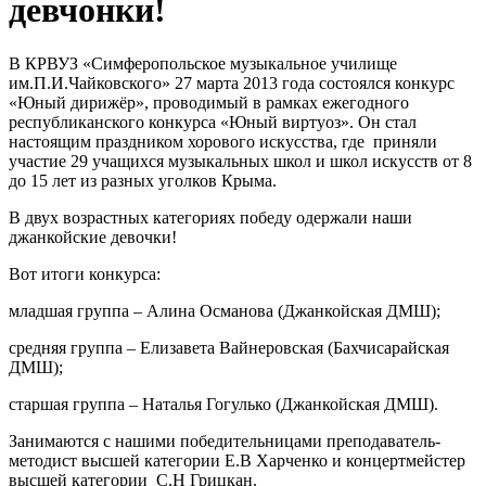
девчонки!
В КРВУЗ «Симферопольское музыкальное училище
им.П.И.Чайковского» 27 марта 2013 года состоялся конкурс
«Юный дирижёр», проводимый в рамках ежегодного
республиканского конкурса «Юный виртуоз». Он стал
настоящим праздником хорового искусства, где приняли
участие 29 учащихся музыкальных школ и школ искусств от 8
до 15 лет из разных уголков Крыма.
В двух возрастных категориях победу одержали наши
джанкойские девочки!
Вот итоги конкурса:
младшая группа – Алина Османова (Джанкойская ДМШ);
средняя группа – Елизавета Вайнеровская (Бахчисарайская
ДМШ);
старшая группа – Наталья Гогулько (Джанкойская ДМШ).
Занимаются с нашими победительницами преподаватель-
методист высшей категории Е.В Харченко и концертмейстер
высшей категории С.Н Грицкан.