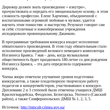
Дирижер должен знать произведение « изнутри»,
прочувствовать и передать его эмоциональную основу,- в этом
сложность профессии. Елене Харченко, объединенной с
воспитанниками огромной любовью к музыке, удается
научить этим тонкостям и мастерству. Результат говорит сам
за себя: столичные и южнобережные учреждения
аплодировали провинциальному Джанкою.
В программные требования конкурса входит исполнение
обязательного произведения. В этом году обязательным стало
исполнение произведений великого немецкого композитора
Иоганнеса Брамса. 7 мая – день, когда музыкальная
общественность будет праздновать 180-летие со дня рождения
Иоганесса Брамса, – эта дата определила содержание
конкурса.
Члены жюри отметили улучшение уровня подготовки
конкурсантов, а также плодотворную творческую работу
педагогов и концертмейстеров, участвовавших в конкурсе.
Дипломами 2 и 3 степеней были отмечены учащиеся ДМШ
Красногвардейска, Феодосии, Белогорска, Уютного (Сакский
район), а также Симферопольских ДМШ № 1, 2, 3, 5.
Источник:
http://mincult-crimea.gov.ua/