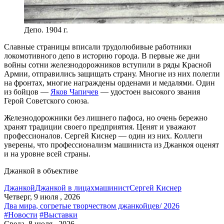
Депо. 1904 г.
Славные страницы вписали трудолюбивые работники
локомотивного депо в историю города. В первые же дни
войны сотни железнодорожников вступили в ряды Красной
Армии, отправились защищать страну. Многие из них полегли
на фронтах, многие награждены орденами и медалями. Один
из бойцов —
Яков Чапичев
— удостоен высокого звания
Герой Советского союза.
Железнодорожники без лишнего пафоса, но очень бережно
хранят традиции своего предприятия. Ценят и уважают
профессионалов. Сергей Киснер — один из них. Коллеги
уверены, что профессионализм машиниста из Джанкоя оценят
и на уровне всей страны.
Джанкой в объективе
Джанкой
Джанкой в лицах
машинист
Сергей Киснер
Четверг, 9 июля , 2026
Два мира, согретые творчеством джанкойцев/ 2026
#Новости
#Выставки
Среда, 8 июля , 2026