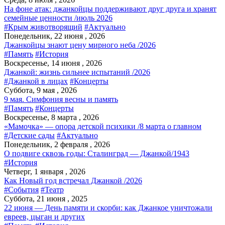
На фоне атак: джанкойцы поддерживают друг друга и хранят
семейные ценности /июль 2026
#Крым животворящий
#Актуально
Понедельник, 22 июня , 2026
Джанкойцы знают цену мирного неба /2026
#Память
#История
Воскресенье, 14 июня , 2026
Джанкой: жизнь сильнее испытаний /2026
#Джанкой в лицах
#Концерты
Суббота, 9 мая , 2026
9 мая. Симфония весны и память
#Память
#Концерты
Воскресенье, 8 марта , 2026
«Мамочка» — опора детской психики /8 марта о главном
#Детские сады
#Актуально
Понедельник, 2 февраля , 2026
О подвиге сквозь годы: Сталинград — Джанкой/1943
#История
Четверг, 1 января , 2026
Как Новый год встречал Джанкой /2026
#События
#Театр
Суббота, 21 июня , 2025
22 июня — День памяти и скорби: как Джанкое уничтожали
евреев, цыган и других