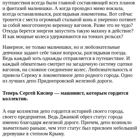
путешествия всегда были главной составляющей всех планов
и фантазий мальчишки. А когда проходил мимо вокзала,
всегда останавливался, разглядывая локомотивы. Вот сейчас
тронется с места огромный стальной конь и уверенно потянет
за собой многотонную вереницу вагонов. Разве это не чудо?
Откуда берется энергия запустить такую махину в действие?
И как мощные колеса удерживаются на тонких рельсах?
Наверное, не только мальчишки, но и любознательные
девчонки задают себе такие вопросы, разглядывая поезда.
Ведь каждый хоть однажды отправляется в путешествие. И
каждый обязательно смотрит на загадочную систему сцепки
вагонов, на сложное соединение колес. Любознательность и
привела Сережу в локомотивное депо родного города. Одно
из лучших депо Приднепровской железной дороги.
Теперь Сергей Киснер — машинист, которым гордится
коллектив.
А еще коллектив депо гордится историей своего города,
своего предприятия. Ведь Джанкой обрел статус города
именно благодаря железной дороге. Причем, депо возникло
значительно раньше, чем этот статус был присвоен небольшой
деревушке в степном Крыму.