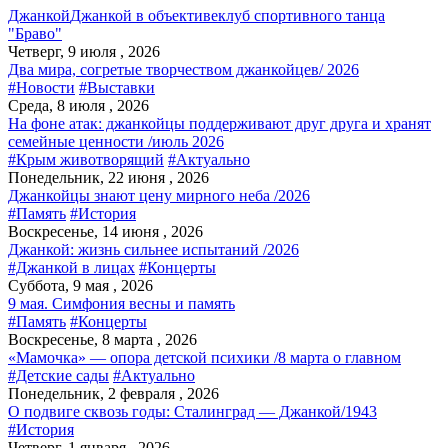
Джанкой
Джанкой в объективе
клуб спортивного танца
"Браво"
Четверг, 9 июля , 2026
Два мира, согретые творчеством джанкойцев/ 2026
#Новости
#Выставки
Среда, 8 июля , 2026
На фоне атак: джанкойцы поддерживают друг друга и хранят
семейные ценности /июль 2026
#Крым животворящий
#Актуально
Понедельник, 22 июня , 2026
Джанкойцы знают цену мирного неба /2026
#Память
#История
Воскресенье, 14 июня , 2026
Джанкой: жизнь сильнее испытаний /2026
#Джанкой в лицах
#Концерты
Суббота, 9 мая , 2026
9 мая. Симфония весны и память
#Память
#Концерты
Воскресенье, 8 марта , 2026
«Мамочка» — опора детской психики /8 марта о главном
#Детские сады
#Актуально
Понедельник, 2 февраля , 2026
О подвиге сквозь годы: Сталинград — Джанкой/1943
#История
Четверг, 1 января , 2026