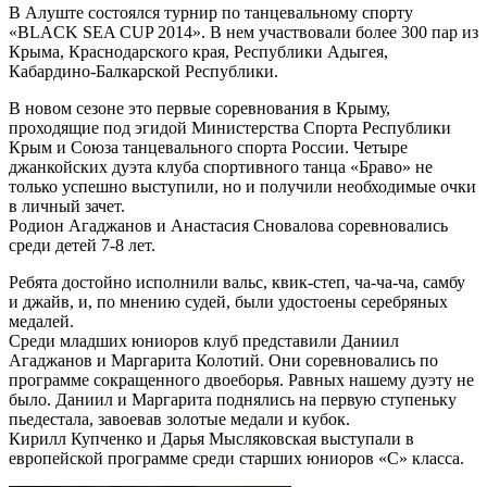
В Алуште состоялся турнир по танцевальному спорту
«BLACK SEA CUP 2014». В нем участвовали более 300 пар из
Крыма, Краснодарского края, Республики Адыгея,
Кабардино-Балкарской Республики.
В новом сезоне это первые соревнования в Крыму,
проходящие под эгидой Министерства Спорта Республики
Крым и Союза танцевального спорта России. Четыре
джанкойских дуэта клуба спортивного танца «Браво» не
только успешно выступили, но и получили необходимые очки
в личный зачет.
Родион Агаджанов и Анастасия Сновалова соревновались
среди детей 7-8 лет.
Ребята достойно исполнили вальс, квик-степ, ча-ча-ча, самбу
и джайв, и, по мнению судей, были удостоены серебряных
медалей.
Среди младших юниоров клуб представили Даниил
Агаджанов и Маргарита Колотий. Они соревновались по
программе сокращенного двоеборья. Равных нашему дуэту не
было. Даниил и Маргарита поднялись на первую ступеньку
пьедестала, завоевав золотые медали и кубок.
Кирилл Купченко и Дарья Мысляковская выступали в
европейской программе среди старших юниоров «С» класса.