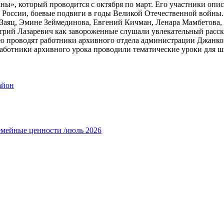
раны», который проводится с октября по март. Его участники о
 России, боевые подвиги в годы Великой Отечественной войны.
Заяц, Эмине Зеймединова, Евгений Кичман, Ленара Мамбетова,
рий Лазаревич как завороженные слушали увлекательный расска
ую проводят работники архивного отдела администрации Джанко
аботники архивного урока проводили тематические уроки для ш
айон
емейные ценности /июль 2026