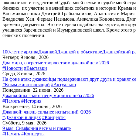
школьников и студентов «Судьба моей семьи в судьбе моей ст
близких, их участие в важнейших событиях в истории Крыма и
Восьмиклассники Дмитрий Грабыльников, Анастасия и Мария 
Владислав Хан, Фериде Назимова, Анжелика Коновалова, Дмит
времени документы. Это не первая подобная экскурсия, котор
учащиеся Заречненской и Изумрудновской школ. Кроме этого р
сельских поселений.
100-летие архива
Джанкой
Джанкой в объективе
Джанкойский р
Четверг, 9 июля , 2026
Два мира, согретые творчеством джанкойцев/ 2026
#Новости
#Выставки
Среда, 8 июля , 2026
На фоне атак: джанкойцы поддерживают друг друга и хранят с
#Крым животворящий
#Актуально
Понедельник, 22 июня , 2026
Джанкойцы знают цену мирного неба /2026
#Память
#История
Воскресенье, 14 июня , 2026
Джанкой: жизнь сильнее испытаний /2026
#Джанкой в лицах
#Концерты
Суббота, 9 мая , 2026
9 мая. Симфония весны и память
#Память
#Концерты