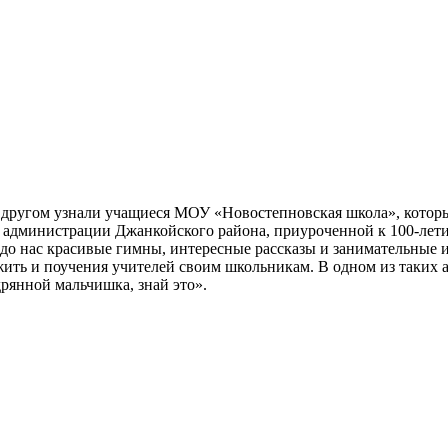
 другом узнали учащиеся МОУ «Новостепновская школа», котор
 администрации Джанкойского района, приуроченной к 100-лет
до нас красивые гимны, интересные рассказы и занимательные 
ть и поучения учителей своим школьникам. В одном из таких ар
дрянной мальчишка, знай это».