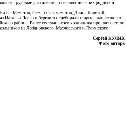
писывают трудовые достижения и свершения своих родных и
 Билял Меметов, Осман Сеитмеметов, Диана Колотий,
з Натальи Левко и бережно перебирали старые, выцветшие от
йского района. Ранее гостями этого хранилища прошлого стали
кольников из Лобановского, Масловского и Луганского
Сергей КУЛИК
Фото автора