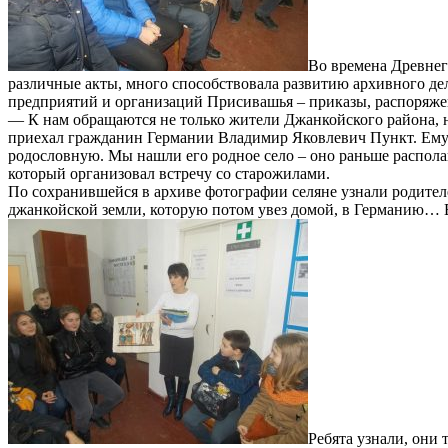
Во времена Древнег
различные акты, много способствовала развитию архивного дел
предприятий и организаций Присивашья – приказы, распоряжен
— К нам обращаются не только жители Джанкойского района, н
приехал гражданин Германии Владимир Яковлевич Пункт. Ему бы
родословную. Мы нашли его родное село – оно раньше располаг
который организовал встречу со старожилами.
По сохранившейся в архиве фотографии селяне узнали родителе
джанкойской земли, которую потом увез домой, в Германию… В
Ребята узнали, они