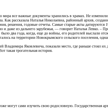
о мира все важные документы хранились в храмах. Не изменили э
а. Как рассказала Наталья Николаевна, районный архив, создан
ия, решения, годовые отчеты. Самые старые акты датируются 1
о и даже из дальнего зарубежья, — говорит Наталья Левко. – П
ло два года, когда, еще до войны, его родителей выслали отсю
алось на территории Новокрымского сельского поселения, однак
й Владимира Яковлевича, показали место, где раньше стоял их д
от такая трогательная история.
 тоже могут сами изучить свою родословную. Государственная а