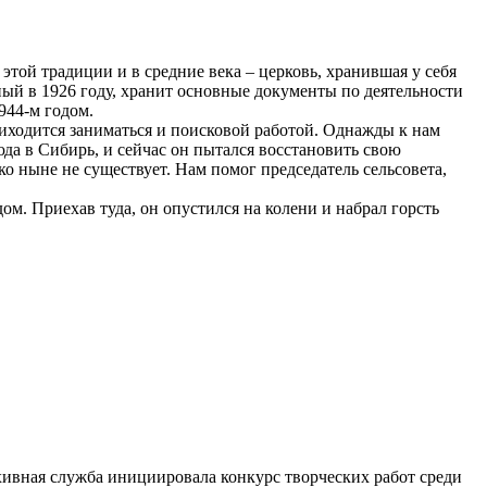
той традиции и в средние века – церковь, хранившая у себя
ный в 1926 году, хранит основные документы по деятельности
944-м годом.
риходится заниматься и поисковой работой. Однажды к нам
да в Сибирь, и сейчас он пытался восстановить свою
о ныне не существует. Нам помог председатель сельсовета,
ом. Приехав туда, он опустился на колени и набрал горсть
рхивная служба инициировала конкурс творческих работ среди