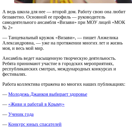
А ведь школа для нее — второй дом. Работу свою она любит
беззаветно. Основной ее профиль — руководитель
самодеятельного ансамбля «Визави» при МОУ лицей «МОК
№ 2»
— Танцевальный кружок «Визави», — пишет Анжелика
Александровна, — уже на протяжении многих лет и жизнь
моя, и весь мой мир.
Ансамбль ведет насыщенную творческую деятельность.
Ребята принимают участие в городских мероприятиях,
республиканских смотрах, международных конкурсах и
фестивалях.
Работа коллектива отражена во многих наших публикациях:
—
Молодежь Джанкоя выбирает здоровье
—
«Живи и работай в Крыму»
—
Ученик года
—
Конкурс юных спасателей