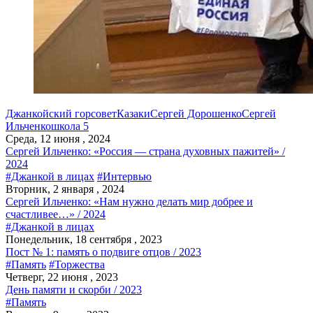
Джанкойский горсовет
Казаки
Сергей Дорошенко
Сергей
Ильченко
школа 5
Среда, 12 июня , 2024
Сергей Ильченко: «Россия — страна духовных пажитей» /
2024
#Джанкой в лицах
#Интервью
Вторник, 2 января , 2024
Cергей Ильченко: «Нам нужно делать мир добрее и
счастливее…» / 2024
#Джанкой в лицах
Понедельник, 18 сентября , 2023
Пост № 1: память о подвиге отцов / 2023
#Память
#Торжества
Четверг, 22 июня , 2023
День памяти и скорби / 2023
#Память