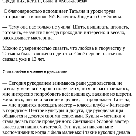
Среди них, кстати, была и «Коза-дереза».
С благодарностью вспоминает Татьяна и уроки труда,
которые вела в школе №5 Ключник Людмила Семёновна.
— Чему она нас только не учила! Шить, вышивать, штопать,
готовить, её занятия всегда проходили интересно и весело,–
рассказывает мастерица.
Можно с уверенностью сказать, что любовь к творчеству у
Татьяны была заложена с детства. Своё первое платье она
связала уже в 13 лет.
Учить любви к чтению и рукоделию
— Сегодня рукоделием занимаюсь ради удовольствия, не
всегда у меня всё хорошо получается, но я не расстраиваюсь,
мне интересно попробовать всё: вышивку, валяние из шерсти,
живопись, шитьё и вязание игрушек, — продолжает Татьяна,
— мне нравится посещать мастер – классы клуба «Фантазия»
в городском Центре культуры и досуга, где рукодельницы
общаются и делятся своими секретами. Куклы – мотанки я
стала делать после проведённого Светланой Условой мастер –
класса для наших читателей. Эти куклы навеяли мне
воспоминания: когда я была маленькой такие куколки делала