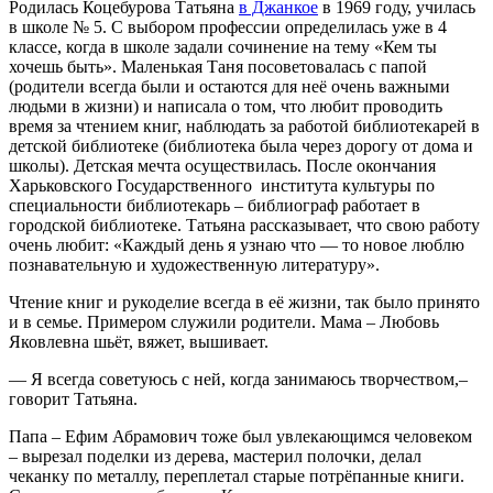
Родилась Коцебурова Татьяна
в Джанкое
в 1969 году, училась
в школе № 5. С выбором профессии определилась уже в 4
классе, когда в школе задали сочинение на тему «Кем ты
хочешь быть». Маленькая Таня посоветовалась с папой
(родители всегда были и остаются для неё очень важными
людьми в жизни) и написала о том, что любит проводить
время за чтением книг, наблюдать за работой библиотекарей в
детской библиотеке (библиотека была через дорогу от дома и
школы). Детская мечта осуществилась. После окончания
Харьковского Государственного института культуры по
специальности библиотекарь – библиограф работает в
городской библиотеке. Татьяна рассказывает, что свою работу
очень любит: «Каждый день я узнаю что — то новое люблю
познавательную и художественную литературу».
Чтение книг и рукоделие всегда в её жизни, так было принято
и в семье. Примером служили родители. Мама – Любовь
Яковлевна шьёт, вяжет, вышивает.
— Я всегда советуюсь с ней, когда занимаюсь творчеством,–
говорит Татьяна.
Папа – Ефим Абрамович тоже был увлекающимся человеком
– вырезал поделки из дерева, мастерил полочки, делал
чеканку по металлу, переплетал старые потрёпанные книги.