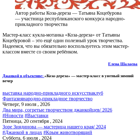
Автор работы Коза-дереза — Татьяна Коцебурова
— участница республиканского конкурса народно-
прикладного творчества
Мастер-класс кукла-мотанка «Коза-дереза» от Татьяны
Коцебуровой – это ещё один полезный урок творчества.
Надеемся, что вы обязательно воспользуетесь этим мастер-
классом вместе со своим ребёнком.
Елена Шалаева
Джанкой в объективе:
«Коза-дереза» — мастер-класс в уютный зимний
вечер
выставка народно-прикладного искусства
клуб
Фантазия
народно-прикладное творчество
Четверг, 9 июля , 2026
Два мира, согретые творчеством джанкойцев/ 2026
#Новости
#Выставки
Пятница, 20 сентября , 2024
Зоре Зиядинова — мастерица нашего края/ 2024
#Джанкой в лицах
#Крым животворящий
Суббота, 6 июля , 2024