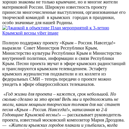
хорошо знакомы не только крымчане, но и многие жители
материковой России. Широкую известность проекту
принесли многочисленные выступления, организованные его
творческой командой в крымских городах в праздники,
особо значимые для нашей Родины.
Полную поддержку проекту «Крым – Россия. Навсегда!»
выразили Совет Министров Республики Крым,
Министерство культуры Республики Крым и Министерство
внутренней политики, информации и связи Республики
Крым. Песни проекта звучат в эфире крымских радиостанций
и транслируются крымским телевидением. Эстафету
крымских журналистов подхватили и их коллеги из
федеральных СМИ – теперь передачи о проекте можно
увидеть в эфире общероссийских телеканалов.
«Год жизни для проекта – кажется, срок небольшой. Но
сколько сделано за это время! Ведь мы и предположить не
могли, каким мощным творческим толчком для нас станет
песня «Крым – Россия. Навсегда!», написанная ко 2-й
Годовщине Крымской весны!» —
рассказывает руководитель
проекта, известный московский композитор Мария Дроздова.
— «Жители крымских городов плакали и улыбались, когда