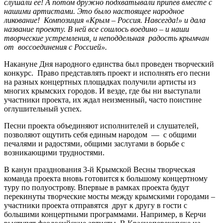
слушали ее! А потом дружно подхватывали припев вместе с
нашими артистами. Это было настоящее народное
ликование! Композиция «Крым – Россия. Навсегда!» и дала
название проекту. В ней все сошлось воедино – и наши
творческие устремления, и неподдельная радость крымчан
от воссоединения с Россией».
Накануне Дня народного единства был проведен творческий
конкурс. Право представлять проект и исполнять его песни
на разных концертных площадках получили артисты из
многих крымских городов. И везде, где бы ни выступали
участники проекта, их ждал неизменный, часто поистине
оглушительный успех.
Песни проекта объединяют исполнителей и слушателей,
позволяют ощутить себя единым народом — с общими
печалями и радостями, общими заслугами в борьбе с
возникающими трудностями.
В канун празднования 3-й Крымской Весны творческая
команда проекта вновь готовится к большому концертному
туру по полуострову. Впервые в рамках проекта будут
перекинуты творческие мосты между крымскими городами –
участники проекта отправятся друг к другу в гости с
большими концертными программами. Например, в Керчи