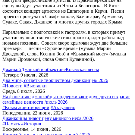
выступят феодосийские артисты. В Красноперекопске на
сцену выйдут участники из Ялты и Белогорска. В Ялте
состоится концерт артистов из Евпатории и Керчи. Песни
проекта прозвучат в Симферополе, Бахчисарае, Армянске,
Судаке, Саках, Джанкое и многих других городах Крыма.
Параллельно с подготовкой к гастролям, в которых примут
участие лучшие творческие силы проекта, идет работа над
новыми песнями. Совсем скоро крымчан ждут две большие
премьеры – песни «Суровое время» (музыка Марии
Дроздовой, слова Ксении Зор) и «Крымский мост» (музыка
Марии Дроздовой, слова Ольги Куланиной).
Джанкой
Джанкой в объективе
Крымская весна
Четверг, 9 июля , 2026
Два мира, согретые творчеством джанкойцев/ 2026
#Новости
#Выставки
Среда, 8 июля , 2026
На фоне атак: джанкойцы поддерживают друг друга и хранят
семейные ценности /июль 2026
#Крым животворящий
#Актуально
Понедельник, 22 июня , 2026
Джанкойцы знают цену мирного неба /2026
#Память
#История
Воскресенье, 14 июня , 2026
Джанкой: жизнь сильнее испытаний /2026