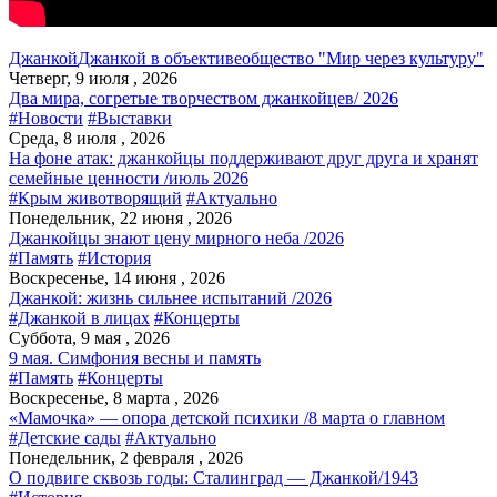
Джанкой
Джанкой в объективе
общество "Мир через культуру"
Четверг, 9 июля , 2026
Два мира, согретые творчеством джанкойцев/ 2026
#Новости
#Выставки
Среда, 8 июля , 2026
На фоне атак: джанкойцы поддерживают друг друга и хранят
семейные ценности /июль 2026
#Крым животворящий
#Актуально
Понедельник, 22 июня , 2026
Джанкойцы знают цену мирного неба /2026
#Память
#История
Воскресенье, 14 июня , 2026
Джанкой: жизнь сильнее испытаний /2026
#Джанкой в лицах
#Концерты
Суббота, 9 мая , 2026
9 мая. Симфония весны и память
#Память
#Концерты
Воскресенье, 8 марта , 2026
«Мамочка» — опора детской психики /8 марта о главном
#Детские сады
#Актуально
Понедельник, 2 февраля , 2026
О подвиге сквозь годы: Сталинград — Джанкой/1943